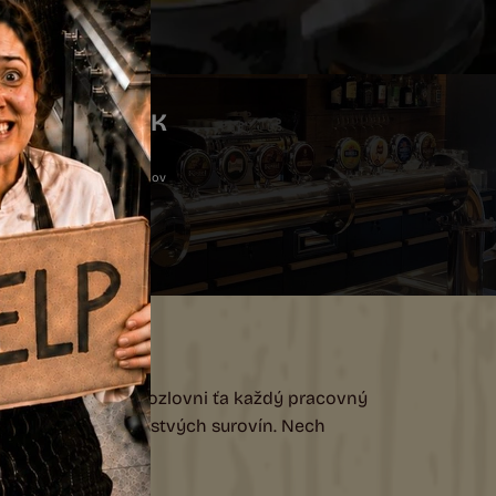
OJOVÝ LÍSTOK
e!
kej ponuky pív, a alko nápojov
vý lístok
lúžený oddych. V Kozlovni ťa každý pracovný
ýchle a vždy z čerstvých surovín. Nech