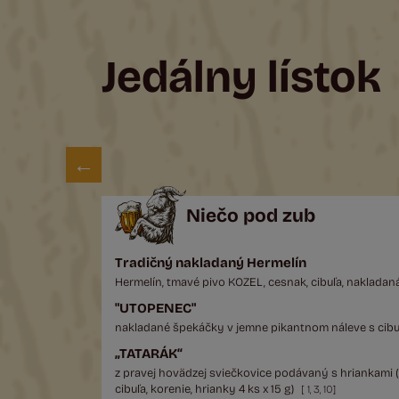
Jedálny lístok
Niečo pod zub
Tradičný nakladaný Hermelín
Hermelín, tmavé pivo KOZEL, cesnak, cibuľa, nakladaná
"UTOPENEC"
nakladané špekáčky v jemne pikantnom náleve s cibuľ
„TATARÁK“
z pravej hovädzej sviečkovice podávaný s hriankami (h
cibuľa, korenie, hrianky 4 ks x 15 g)
[
1
,
3
,
10
]