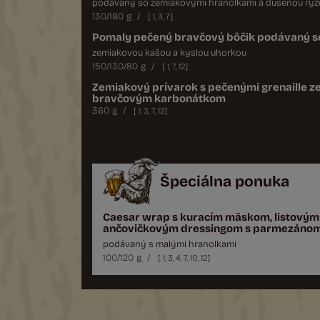
podávaný so zemiakovými hranolkami a dusenou ryž
130/180 g
/
[
1
,
3
,
7
]
Pomaly pečený bravčový bôčik podávaný s
astanej
7,80 €
zemiakovou kašou a kyslou uhorkou
150/130/80 g
/
[
1
,
7
,
12
]
Zemiakový prívarok s pečenými grenaille 
bravčovým karbonátkom
7,80 €
360 g
/
[
1
,
3
,
7
,
12
]
Špeciálna ponuka
10,90 €
Caesar wrap s kuracím mäskom, listovým
ančovičkovým dressingom s parmezánom v 
podávaný s malými hranolkami
100/120 g
/
[
1
,
3
,
4
,
7
,
10
,
12
]