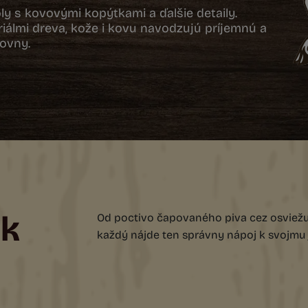
ly s kovovými kopýtkami a ďalšie detaily.
riálmi dreva, kože i kovu navodzujú príjemnú a
ovny.
ok
Od poctivo čapovaného piva cez osviežuj
každý nájde ten správny nápoj k svojmu j