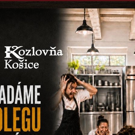
Obedové menu
Jedálny lístok
Náp
DE
Každý deň
Poctivé obedy z 
Prejsť na denné
ntickú
úru v
JED
Dobrú chu
Objav našu poct
Prejsť na jedálny