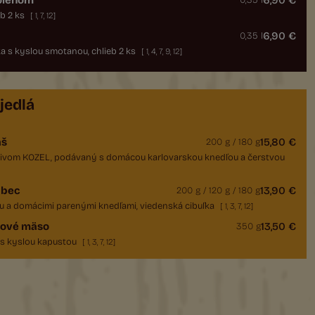
olenom
6,90 €
0,35 l
eb 2 ks
[
1
,
7
,
12
]
6,90 €
0,35 l
a s kyslou smotanou, chlieb 2 ks
[
1
,
4
,
7
,
9
,
12
]
jedlá
áš
15,80 €
200 g / 180 g
pivom KOZEL, podávaný s domácou karlovarskou knedľou a čerstvou
abec
13,90 €
200 g / 120 g / 180 g
u a domácimi parenými knedľami, viedenská cibuľka
[
1
,
3
,
7
,
12
]
čové mäso
13,50 €
350 g
 s kyslou kapustou
[
1
,
3
,
7
,
12
]