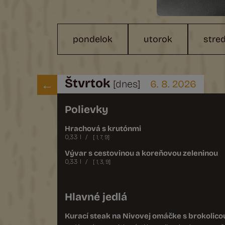
po
ndelok
ut
orok
st
re
Štvrtok
[dnes]
6. 8. 2026
Polievky
2,20 €
Hrachová s krutónmi
0,33 l
/
[
1
,
7
,
9
]
2,20 €
Vývar s cestovinou a koreňovou zeleninou
0,33 l
/
[
1
,
3
,
9
]
Hlavné jedlá
nej
7,80 €
Kurací steak na Nivovej omáčke s brokolico