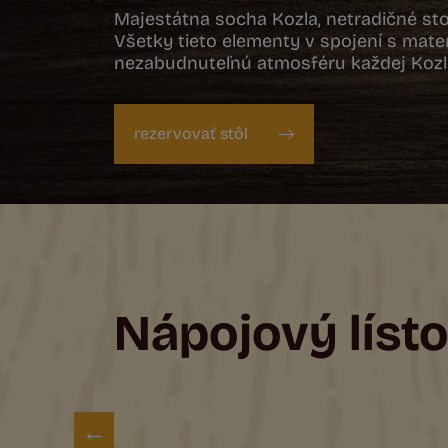
Majestátna socha Kozla, netradičné sto
Všetky tieto elementy v spojení s mate
nezabudnuteľnú atmosféru každej Kozl
rezervovať stôl
Nápojový líst