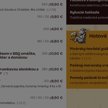
Fazuľová s údeným k
19,90 €
350 g
koreňovou zeleninou, chli
syra Gouda a Cheddar, 4ks chlieb
[
1
,
7
,
10
]
Rybacie halászle
5,80 €
150 / 30 g
Tradičná maďarská polievk
4,90 €
200 g
Hotové 
6,80 €
180 / 30 g
Pivársky hovädzí gul
mäsom v BBQ omáčke,
10,90 €
320 g
s čiernym nefiltrovaným 
eddar a domácou
cibuľou
[
1
,
3
,
7
]
Pečený moravský vr
hrumkavou slaninkou a
10,90 €
280 g
s dusenou kyslou kapusto
ar
[
7
]
Pomaly pečené brav
"
8,90 €
130 g
na domácich strapáčkach
 červená paprika, korenie, hrianky 4 ks x 15
8,90 €
100 / 50 / 30 g
 remuládou
[
1
,
3
,
7
]