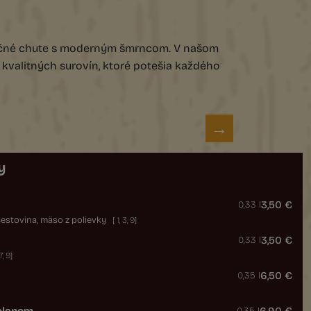
dičné chute s moderným šmrncom. V našom
z kvalitných surovín, ktoré potešia každého
y
3,50 €
0,33 l
cestovina, mäso z polievky
[
1
,
3
,
9
]
3,50 €
0,33 l
7
,
9
]
6,50 €
0,35 l