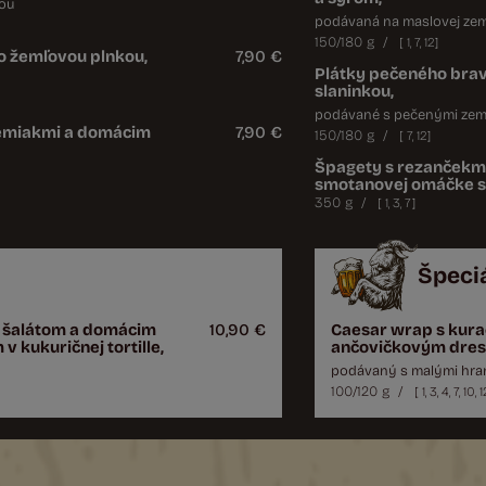
ou
podávaná na maslovej zemi
150/180 g
/
[
1
,
7
,
12
]
o žemľovou plnkou,
7,90 €
Plátky pečeného bra
slaninkou,
podávané s pečenými zem
zemiakmi a domácim
7,90 €
150/180 g
/
[
7
,
12
]
Špagety s rezančekmi
smotanovej omáčke s
350 g
/
[
1
,
3
,
7
]
Špeci
 šalátom a domácim
10,90 €
Caesar wrap s kur
kukuričnej tortille,
ančovičkovým dress
podávaný s malými hra
100/120 g
/
[
1
,
3
,
4
,
7
,
10
,
1