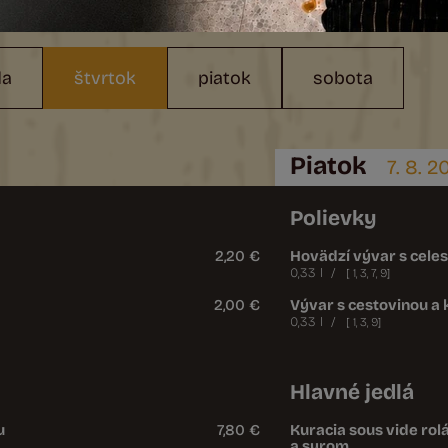
da
št
vrtok
pi
atok
so
bota
Piatok
7. 8. 
Polievky
2,20 €
Hovädzí vývar s cele
0,33 l
/
[
1
,
3
,
7
,
9
]
2,00 €
Vývar s cestovinou a
0,33 l
/
[
1
,
3
,
9
]
Hlavné jedlá
u
7,80 €
Kuracia sous vide rol
a syrom,