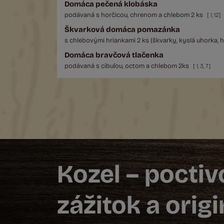
Domáca pečená klobáska
podávaná s horčicou, chrenom a chlebom 2 ks
[
1
,
12
]
Škvarková domáca pomazánka
s chlebovými hriankami 2 ks (škvarky, kyslá uhorka, h
Domáca bravčová tlačenka
podávaná s cibuľou, octom a chlebom 2ks
[
1
,
3
,
7
]
Kozel – pocti
zážitok a orig