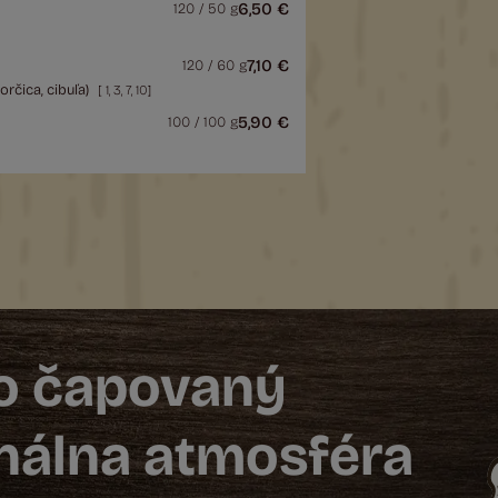
6,50 €
120 / 50 g
7,10 €
120 / 60 g
orčica, cibuľa)
[
1
,
3
,
7
,
10
]
5,90 €
100 / 100 g
vo čapovaný
inálna atmosféra