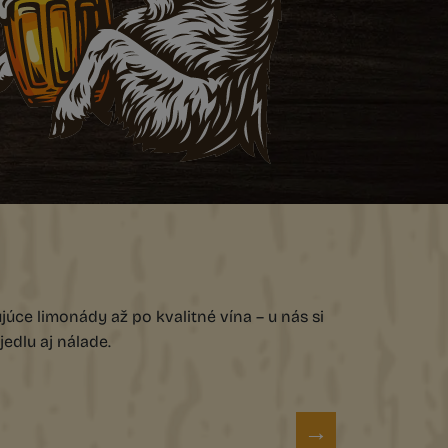
úce limonády až po kvalitné vína – u nás si
edlu aj nálade.