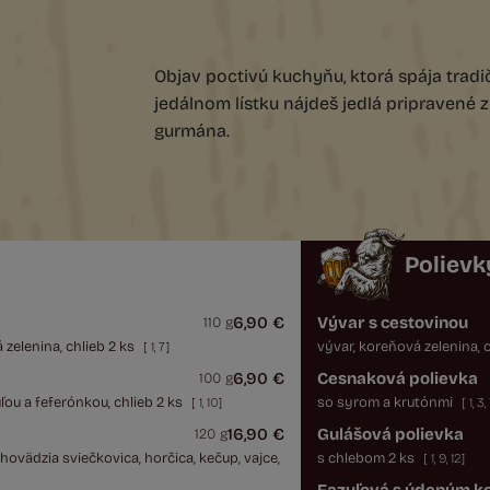
Objav poctivú kuchyňu, ktorá spája tra
jedálnom lístku nájdeš jedlá pripravené 
gurmána.
Polievk
6,90 €
Vývar s cestovinou
110 g
 zelenina, chlieb 2 ks
vývar, koreňová zelenina, 
[
1
,
7
]
6,90 €
Cesnaková polievka
100 g
ou a feferónkou, chlieb 2 ks
so syrom a krutónmi
[
1
,
10
]
[
1
,
3
,
16,90 €
Gulášová polievka
120 g
ovädzia sviečkovica, horčica, kečup, vajce,
s chlebom 2 ks
[
1
,
9
,
12
]