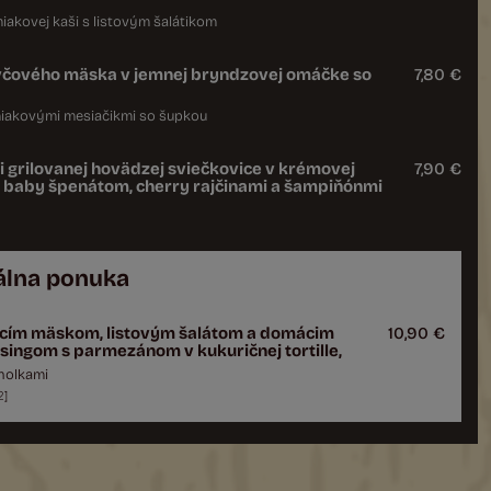
akovej kaši s listovým šalátikom
včového mäska v jemnej bryndzovej omáčke so
7,80 €
iakovými mesiačikmi so šupkou
 grilovanej hovädzej sviečkovice v krémovej
7,90 €
 baby špenátom, cherry rajčinami a šampiňónmi
álna ponuka
acím mäskom, listovým šalátom a domácim
10,90 €
ingom s parmezánom v kukuričnej tortille,
nolkami
2
]