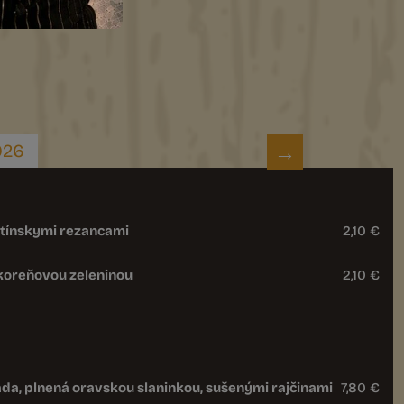
2026
stínskymi rezancami
2,10 €
 koreňovou zeleninou
2,10 €
áda, plnená oravskou slaninkou, sušenými rajčinami
7,80 €