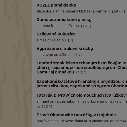
KOZEL pivné denko
tlačenka, slanina, sušená klobáska, hermelín, plátky 
Domáce zemiakové placky
s creme fraich s pažitkou
[
1
,
3
,
7
]
Grilovaná kukurica
s maslom a soľou
[
7
]
Vyprážané cibuľové krúžky
s nivovou omáčkou
[
1
,
3
,
7
]
Loaded steak fries s trhaným bravčovým 
cherry rajčiami, jarnou cibuľkou, syrom Ch
Samuraj omáčkou
[
1
,
3
,
7
]
Zapekané batátové hranolky s bryndzou, c
jarnou cibuľkou, zapekané so syrom Chedd
Tatarák z "Pravých olomouckých tvarůžkov
s hriankami s cesnakom (maslo, korenie, omáčka chilli,
g)
[
1
,
3
,
7
]
Pravé Olomoucké tvarůžky v trojobale
podávané na listovom šalátiku s pikantnou domácou