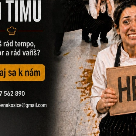
 deň – už od obeda
NÁP
Na zdravi
Vyber si zo širo
Prejsť na nápojo
u
Počas obedovej prestávky si dopraj zas
deň čaká poctivé denné menu – chutné, r
chutí!