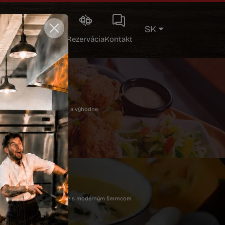
SK
ojový lístok
Galéria
Rezervácia
Kontakt
NNÉ MENU
 chutí inak
čerstvých surovín – rýchlo a výhodne
 menu
ÁLNY LÍSTOK
ť!
ivú kuchyňu, tradičné chute s moderným šmrncom
 lístok