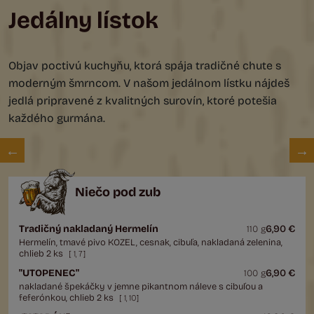
Jedálny lístok
Objav poctivú kuchyňu, ktorá spája tradičné chute s
moderným šmrncom. V našom jedálnom lístku nájdeš
jedlá pripravené z kvalitných surovín, ktoré potešia
každého gurmána.
Niečo pod zub
Tradičný nakladaný Hermelín
6,90 €
110 g
Hermelín, tmavé pivo KOZEL, cesnak, cibuľa, nakladaná zelenina,
chlieb 2 ks
[
1
,
7
]
"UTOPENEC"
6,90 €
100 g
nakladané špekáčky v jemne pikantnom náleve s cibuľou a
feferónkou, chlieb 2 ks
[
1
,
10
]