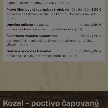
paprika, korenie, hrianky 4 ks x 15 g)
[
1
,
3
,
7
]
Pravé Olomoucké tvarůžky v trojobale
8,90 €
100 / 50 / 30 g
podávané na listovom šalátiku s pikantnou domácou remuládou
[
1
,
3
,
7
]
Domáca pečená klobáska
6,50 €
120 / 50 g
podávaná s horčicou, chrenom a chlebom 2 ks
[
1
,
12
]
Škvarková domáca pomazánka
7,10 €
120 / 60 g
s chlebovými hriankami 2 ks (škvarky, kyslá uhorka, horčica,
cibuľa)
[
1
,
3
,
7
,
10
]
Domáca bravčová tlačenka
5,90 €
100 / 100 g
podávaná s cibuľou, octom a chlebom 2ks
[
1
,
3
,
7
]
Kozel – poctivo čapovaný