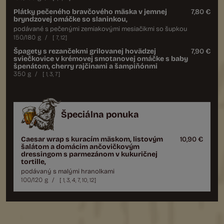
Plátky pečeného bravčového mäska v jemnej
7,80 €
bryndzovej omáčke so slaninkou,
podávané s pečenými zemiakovými mesiačikmi so šupkou
150/180 g
/
[
7
,
12
]
Špagety s rezančekmi grilovanej hovädzej
7,90 €
sviečkovice v krémovej smotanovej omáčke s baby
špenátom, cherry rajčinami a šampiňónmi
350 g
/
[
1
,
3
,
7
]
Špeciálna ponuka
Caesar wrap s kuracím mäskom, listovým
10,90 €
šalátom a domácim ančovičkovým
dressingom s parmezánom v kukuričnej
tortille,
podávaný s malými hranolkami
100/120 g
/
[
1
,
3
,
4
,
7
,
10
,
12
]