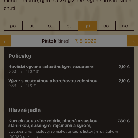
menu – chutné, rýchle a vždy z čerstvých surovín. Nech
chutí!
po
ut
st
št
pi
so
ne
Piatok
7. 8. 2026
[dnes]
Polievky
Hovädzí vývar s celestínskymi rezancami
2,10 €
0,33 l
/
[
1
,
3
,
7
,
9
]
Vývar s cestovinou a koreňovou zeleninou
2,10 €
0,33 l
/
[
1
,
3
,
9
]
Hlavné jedlá
Kuracia sous vide roláda, plnená oravskou
7,80 €
slaninkou, sušenými rajčinami a syrom,
podávaná na maslovej zemiakovej kaši s listovým šalátikom
150/180 g
/
[
1
,
7
,
12
]