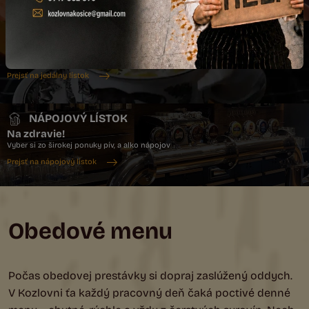
Prejsť na denné menu
JEDÁLNY LÍSTOK
Dobrú chuť!
Objav našu poctivú kuchyňu, tradičné chute s moderným šmrncom
Prejsť na jedálny lístok
NÁPOJOVÝ LÍSTOK
Na zdravie!
Vyber si zo širokej ponuky pív, a alko nápojov
Prejsť na nápojový lístok
Obedové menu
Počas obedovej prestávky si dopraj zaslúžený oddych.
V Kozlovni ťa každý pracovný deň čaká poctivé denné