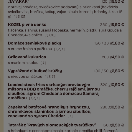
„TATARÁK“
16,90 €
120 g
z pravej hovädzej sviečkovice podávaný s hriankami (hovädzia
sviečkovica, horčica, kečup, vajce, cibuľa, korenie, hrianky 4 ks x 15
g)
[
1
,
3
,
10
]
KOZEL pivné denko
19,90 €
350 g
tlačenka, slanina, sušená klobáska, hermelín, plátky syra Gouda a
Cheddar, 4ks chlieb
[
1
,
7
,
10
]
Domáce zemiakové placky
5,80 €
150 / 30 g
s creme fraich s pažitkou
[
1
,
3
,
7
]
Grilovaná kukurica
4,90 €
200 g
s maslom a soľou
[
7
]
Vyprážané cibuľové krúžky
6,80 €
180 / 30 g
s nivovou omáčkou
[
1
,
3
,
7
]
Loaded steak fries s trhaným bravčovým
10,90 €
320 g
mäsom v BBQ omáčke, cherry rajčiami, jarnou
cibuľkou, syrom Cheddar a domácou Samuraj
omáčkou
[
1
,
3
,
7
]
Zapekané batátové hranolky s bryndzou,
10,90 €
280 g
chrumkavou slaninkou a jarnou cibuľkou,
zapekané so syrom Cheddar
[
7
]
Tatarák z "Pravých olomouckých tvarůžkov"
8,90 €
130 g
s hriankami s cesnakom (maslo, korenie, omáčka chilli, červená