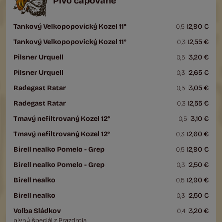
Pivo čapované
Tankový Velkopopovický Kozel 11°
2,90 €
0,5 l
Tankový Velkopopovický Kozel 11°
2,55 €
0,3 l
Pilsner Urquell
3,20 €
0,5 l
Pilsner Urquell
2,65 €
0,3 l
Radegast Ratar
3,05 €
0,5 l
Radegast Ratar
2,55 €
0,3 l
Tmavý nefiltrovaný Kozel 12°
3,10 €
0,5 l
Tmavý nefiltrovaný Kozel 12°
2,60 €
0,3 l
Birell nealko Pomelo - Grep
2,90 €
0,5 l
Birell nealko Pomelo - Grep
2,50 €
0,3 l
Birell nealko
2,90 €
0,5 l
Birell nealko
2,50 €
0,3 l
Voľba Sládkov
3,20 €
0,4 l
pivný špeciál z Prazdroja