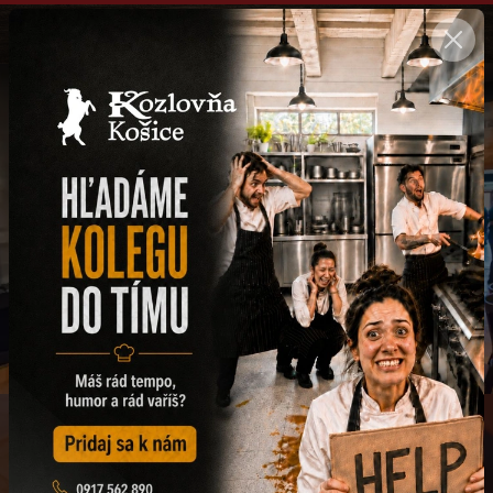
SK
Zažite autentickú pivovú kultúru v
Kozlovni
Kvalitné pivo a domáce jedlá každý deň – už od obeda
Rezervácia
DENNÉ MENU
Každý deň chutí inak
Poctivé obedy z čerstvých surovín – rýchlo a výhodne