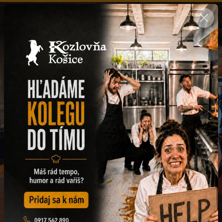
SK
Zažite autentickú pivovú kultúru v
Kozlovni
Kvalitné pivo a domáce jedlá každý deň – už od obeda
Rezervácia
DENNÉ MENU
Každý deň chutí inak
Poctivé obedy z čerstvých surovín – rýchlo a výhodne