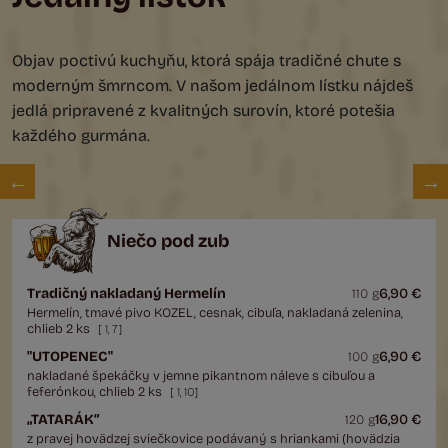
Objav poctivú kuchyňu, ktorá spája tradičné chute s
moderným šmrncom. V našom jedálnom lístku nájdeš
jedlá pripravené z kvalitných surovín, ktoré potešia
každého gurmána.
Niečo pod zub
Tradičný nakladaný Hermelín
6,90 €
110 g
Hermelín, tmavé pivo KOZEL, cesnak, cibuľa, nakladaná zelenina,
chlieb 2 ks
[
1
,
7
]
"UTOPENEC"
6,90 €
100 g
nakladané špekáčky v jemne pikantnom náleve s cibuľou a
feferónkou, chlieb 2 ks
[
1
,
10
]
„TATARÁK“
16,90 €
120 g
z pravej hovädzej sviečkovice podávaný s hriankami (hovädzia