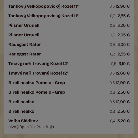
Tankový Velkopopovický Kozel 11°
2,90 €
0,5 l
Tankový Velkopopovický Kozel 11°
2,55 €
0,3 l
Pilsner Urquell
3,20 €
0,5 l
Pilsner Urquell
2,65 €
0,3 l
Radegast Ratar
3,05 €
0,5 l
Radegast Ratar
2,55 €
0,3 l
Tmavý nefiltrovaný Kozel 12°
3,10 €
0,5 l
Tmavý nefiltrovaný Kozel 12°
2,60 €
0,3 l
Birell nealko Pomelo - Grep
2,90 €
0,5 l
Birell nealko Pomelo - Grep
2,50 €
0,3 l
Birell nealko
2,90 €
0,5 l
Birell nealko
2,50 €
0,3 l
Voľba Sládkov
3,20 €
0,4 l
pivný špeciál z Prazdroja