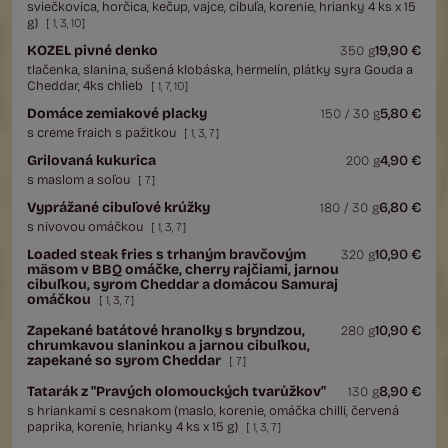
sviečkovica, horčica, kečup, vajce, cibuľa, korenie, hrianky 4 ks x 15
g)
[
1
,
3
,
10
]
KOZEL pivné denko
19,90 €
350 g
tlačenka, slanina, sušená klobáska, hermelín, plátky syra Gouda a
Cheddar, 4ks chlieb
[
1
,
7
,
10
]
Domáce zemiakové placky
5,80 €
150 / 30 g
s creme fraich s pažitkou
[
1
,
3
,
7
]
Grilovaná kukurica
4,90 €
200 g
s maslom a soľou
[
7
]
Vyprážané cibuľové krúžky
6,80 €
180 / 30 g
s nivovou omáčkou
[
1
,
3
,
7
]
Loaded steak fries s trhaným bravčovým
10,90 €
320 g
mäsom v BBQ omáčke, cherry rajčiami, jarnou
cibuľkou, syrom Cheddar a domácou Samuraj
omáčkou
[
1
,
3
,
7
]
Zapekané batátové hranolky s bryndzou,
10,90 €
280 g
chrumkavou slaninkou a jarnou cibuľkou,
zapekané so syrom Cheddar
[
7
]
Tatarák z "Pravých olomouckých tvarůžkov"
8,90 €
130 g
s hriankami s cesnakom (maslo, korenie, omáčka chilli, červená
paprika, korenie, hrianky 4 ks x 15 g)
[
1
,
3
,
7
]