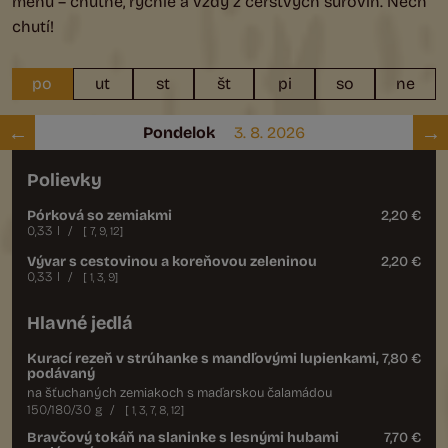
menu – chutné, rýchle a vždy z čerstvých surovín. Nech
chutí!
po
ut
st
št
pi
so
ne
Pondelok
3. 8. 2026
Polievky
Pórková so zemiakmi
2,20 €
0,33 l
/
[
7
,
9
,
12
]
Vývar s cestovinou a koreňovou zeleninou
2,20 €
0,33 l
/
[
1
,
3
,
9
]
Hlavné jedlá
Kurací rezeň v strúhanke s mandľovými lupienkami,
7,80 €
podávaný
na šťuchaných zemiakoch s maďarskou čalamádou
150/180/30 g
/
[
1
,
3
,
7
,
8
,
12
]
Bravčový tokáň na slaninke s lesnými hubami
7,70 €