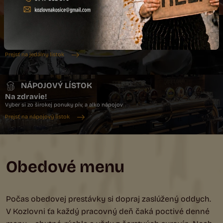
Prejsť na denné menu
JEDÁLNY LÍSTOK
Dobrú chuť!
Objav našu poctivú kuchyňu, tradičné chute s moderným šmrncom
Prejsť na jedálny lístok
NÁPOJOVÝ LÍSTOK
Na zdravie!
Vyber si zo širokej ponuky pív, a alko nápojov
Prejsť na nápojový lístok
Obedové menu
Počas obedovej prestávky si dopraj zaslúžený oddych.
V Kozlovni ťa každý pracovný deň čaká poctivé denné