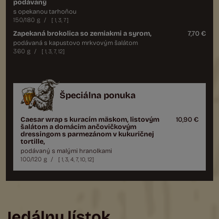
podávaný
s opekanou tarhoňou
150/180 g
/
[
1
,
3
,
7
]
Zapekaná brokolica so zemiakmi a syrom,
7,70 €
podávaná s kapustovo mrkvovým šalátom
360 g
/
[
1
,
3
,
7
,
12
]
Špeciálna ponuka
Caesar wrap s kuracím mäskom, listovým
10,90 €
šalátom a domácim ančovičkovým
dressingom s parmezánom v kukuričnej
tortille,
podávaný s malými hranolkami
100/120 g
/
[
1
,
3
,
4
,
7
,
10
,
12
]
Jedálny lístok