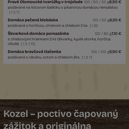
Pravé Olomoucké tvarůžky v trojobale
8,90 €
100 / 50 / 30 g
podávané na listovom šalátiku s pikantnou domácou remuládou
[
1
,
3
,
7
]
Domáca pečená klobáska
6,50 €
120 / 50 g
podávaná s horčicou, chrenom a chlebom 2 ks
[
1
,
12
]
Škvarková domáca pomazánka
7,10 €
120 / 60 g
s chlebovými hriankami 2 ks (škvarky, kyslá uhorka, horčica,
cibuľa)
[
1
,
3
,
7
,
10
]
Domáca bravčová tlačenka
5,90 €
100 / 100 g
podávaná s cibuľou, octom a chlebom 2ks
[
1
,
3
,
7
]
Kozel – poctivo čapovaný
zážitok a originálna