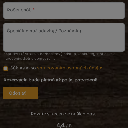
Počet osôb
*
Špeciálne požiadavky / Poznámky
napr. detská stolička, bezbariérový prístup, konkrétny stôl, oslava
narodenín, diétne obmedzenia
Súhlasím so
spracovaním osobných údajov
Rezervácia bude platná až po jej potvrdení!
Odoslať
Pozrite si recenzie naších hostí
4,4
/ 5