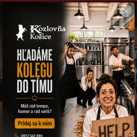
SK
Zažite autentickú pivovú kultúru v
Kozlovni
Kvalitné pivo a domáce jedlá každý deň – už od obeda
Rezervácia
DENNÉ MENU
Každý deň chutí inak
Poctivé obedy z čerstvých surovín – rýchlo a výhodne