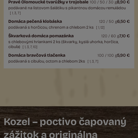
Pravé Olomoucké tvarůžky v trojobale
8,90 €
100 / 50 / 30 g
podávané na listovom šalátiku s pikantnou domácou remuládou
[
1
,
3
,
7
]
Domáca pečená klobáska
6,50 €
120 / 50 g
podávaná s horčicou, chrenom a chlebom 2 ks
[
1
,
12
]
Škvarková domáca pomazánka
7,10 €
120 / 60 g
s chlebovými hriankami 2 ks (škvarky, kyslá uhorka, horčica,
cibuľa)
[
1
,
3
,
7
,
10
]
Domáca bravčová tlačenka
5,90 €
100 / 100 g
podávaná s cibuľou, octom a chlebom 2ks
[
1
,
3
,
7
]
Kozel – poctivo čapovaný
zážitok a originálna