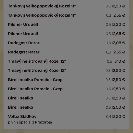
Tankový Velkopopovický Kozel 11°
2,90 €
0,5 l
Tankový Velkopopovický Kozel 11°
2,55 €
0,3 l
Pilsner Urquell
3,20 €
0,5 l
Pilsner Urquell
2,65 €
0,3 l
Radegast Ratar
3,05 €
0,5 l
Radegast Ratar
2,55 €
0,3 l
Tmavý nefiltrovaný Kozel 12°
3,10 €
0,5 l
Tmavý nefiltrovaný Kozel 12°
2,60 €
0,3 l
Birell nealko Pomelo - Grep
2,90 €
0,5 l
Birell nealko Pomelo - Grep
2,50 €
0,3 l
Birell nealko
2,90 €
0,5 l
Birell nealko
2,50 €
0,3 l
Voľba Sládkov
3,20 €
0,4 l
pivný špeciál z Prazdroja