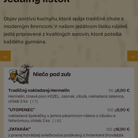
Objav poctivú kuchyňu, ktorá spája tradičné chute s
moderným šmrncom. V našom jedálnom lístku nájdeš
jedlá pripravené z kvalitných surovín, ktoré potešia
každého gurmána.
Niečo pod zub
Tradičný nakladaný Hermelín
6,90 €
110 g
Hermelín, tmavé pivo KOZEL, cesnak, cibuľa, nakladaná zelenina,
chlieb 2 ks
[
1
,
7
]
"UTOPENEC"
6,90 €
100 g
nakladané špekáčky v jemne pikantnom náleve s cibuľou a
feferónkou, chlieb 2 ks
[
1
,
10
]
„TATARÁK“
16,90 €
120 g
z pravej hovädzej sviečkovice podávaný s hriankami (hovädzia