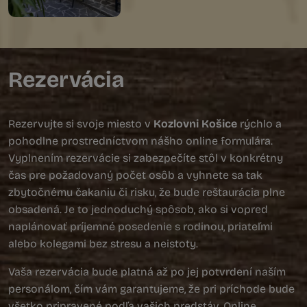
Rezervácia
Rezervujte si svoje miesto v
Kozlovni Košice
rýchlo a
pohodlne prostredníctvom nášho online formulára.
Vyplnením rezervácie si zabezpečíte stôl v konkrétny
čas pre požadovaný počet osôb a vyhnete sa tak
zbytočnému čakaniu či risku, že bude reštaurácia plne
obsadená. Je to jednoduchý spôsob, ako si vopred
naplánovať príjemné posedenie s rodinou, priateľmi
alebo kolegami bez stresu a neistoty.
Vaša rezervácia bude platná až po jej potvrdení naším
personálom, čím vám garantujeme, že pri príchode bude
všetko pripravené podľa vašich predstáv. Online