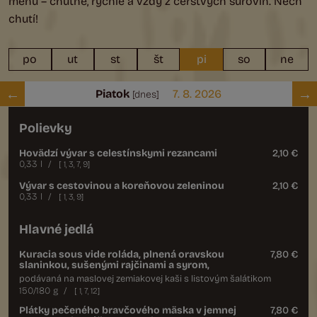
menu – chutné, rýchle a vždy z čerstvých surovín. Nech
chutí!
po
ut
st
št
pi
so
ne
Piatok
7. 8. 2026
[dnes]
Polievky
Hovädzí vývar s celestínskymi rezancami
2,10 €
0,33 l
/
[
1
,
3
,
7
,
9
]
Vývar s cestovinou a koreňovou zeleninou
2,10 €
0,33 l
/
[
1
,
3
,
9
]
Hlavné jedlá
Kuracia sous vide roláda, plnená oravskou
7,80 €
slaninkou, sušenými rajčinami a syrom,
podávaná na maslovej zemiakovej kaši s listovým šalátikom
150/180 g
/
[
1
,
7
,
12
]
Plátky pečeného bravčového mäska v jemnej
7,80 €