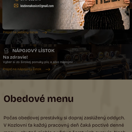
Prejsť na denné menu
JEDÁLNY LÍSTOK
Dobrú chuť!
Objav našu poctivú kuchyňu, tradičné chute s moderným šmrncom
Prejsť na jedálny lístok
NÁPOJOVÝ LÍSTOK
Na zdravie!
Vyber si zo širokej ponuky pív, a alko nápojov
Prejsť na nápojový lístok
Obedové menu
Počas obedovej prestávky si dopraj zaslúžený oddych.
V Kozlovni ťa každý pracovný deň čaká poctivé denné