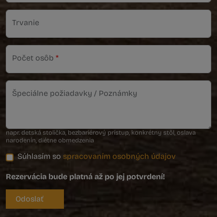
Trvanie
Počet osôb
*
Špeciálne požiadavky / Poznámky
napr. detská stolička, bezbariérový prístup, konkrétny stôl, oslava
narodenín, diétne obmedzenia
Súhlasím so
spracovaním osobných údajov
Rezervácia bude platná až po jej potvrdení!
Odoslať