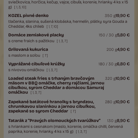
sviečkovica, horčica, kečup, vajce, cibuľa, korenie, hrianky 4 ks x 15
g)
[
1
,
3
,
10
]
KOZEL pivné denko
19,90 €
350 g
tlačenka, slanina, sušená klobáska, hermelín, plátky syra Gouda a
Cheddar, 4ks chlieb
[
1
,
7
,
10
]
Domáce zemiakové placky
5,80 €
150 / 30 g
s creme fraich s pažitkou
[
1
,
3
,
7
]
Grilovaná kukurica
4,90 €
200 g
s maslom a soľou
[
7
]
Vyprážané cibuľové krúžky
6,80 €
180 / 30 g
s nivovou omáčkou
[
1
,
3
,
7
]
Loaded steak fries s trhaným bravčovým
10,90 €
320 g
mäsom v BBQ omáčke, cherry rajčiami, jarnou
cibuľkou, syrom Cheddar a domácou Samuraj
omáčkou
[
1
,
3
,
7
]
Zapekané batátové hranolky s bryndzou,
10,90 €
280 g
chrumkavou slaninkou a jarnou cibuľkou,
zapekané so syrom Cheddar
[
7
]
Tatarák z "Pravých olomouckých tvarůžkov"
8,90 €
130 g
s hriankami s cesnakom (maslo, korenie, omáčka chilli, červená
paprika, korenie, hrianky 4 ks x 15 g)
[
1
,
3
,
7
]