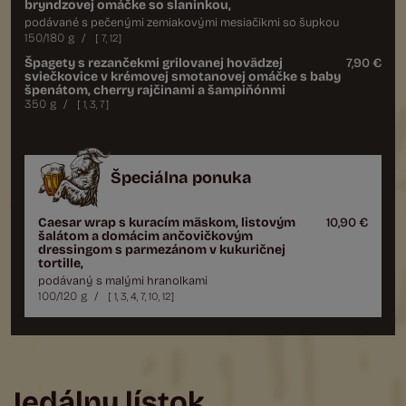
bryndzovej omáčke so slaninkou,
podávané s pečenými zemiakovými mesiačikmi so šupkou
150/180 g
/
[
7
,
12
]
Špagety s rezančekmi grilovanej hovädzej
7,90 €
sviečkovice v krémovej smotanovej omáčke s baby
špenátom, cherry rajčinami a šampiňónmi
350 g
/
[
1
,
3
,
7
]
Špeciálna ponuka
Caesar wrap s kuracím mäskom, listovým
10,90 €
šalátom a domácim ančovičkovým
dressingom s parmezánom v kukuričnej
tortille,
podávaný s malými hranolkami
100/120 g
/
[
1
,
3
,
4
,
7
,
10
,
12
]
Jedálny lístok